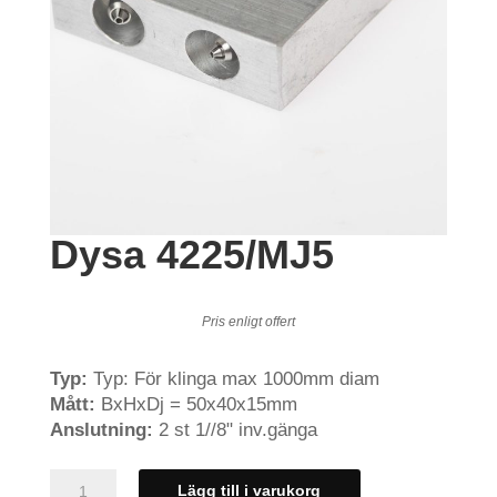
Dysa 4225/MJ5
Pris enligt offert
Typ:
Typ: För klinga max 1000mm diam
Mått:
BxHxDj = 50x40x15mm
Anslutning:
2 st 1//8" inv.gänga
Dysa
Lägg till i varukorg